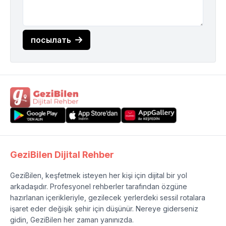
посылать
GeziBilen Dijital Rehber
GeziBilen, keşfetmek isteyen her kişi için dijital bir yol
arkadaşıdır. Profesyonel rehberler tarafından özgüne
hazırlanan içerikleriyle, gezilecek yerlerdeki sessil rotalara
işaret eder değişik şehir için düşünür. Nereye giderseniz
gidin, GeziBilen her zaman yanınızda.