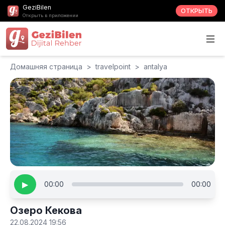
GeziBilen
ОТКРЫТЬ
Открыть в приложении
Домашняя страница
>
travelpoint
>
antalya
▶
00:00
00:00
Озеро Кекова
22.08.2024 19:56