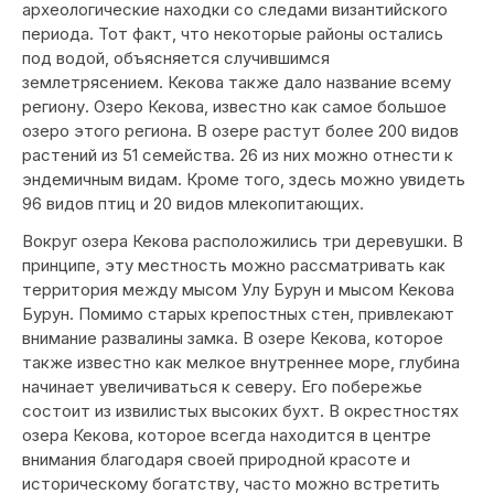
археологические находки со следами византийского
периода. Тот факт, что некоторые районы остались
под водой, объясняется случившимся
землетрясением. Кекова также дало название всему
региону. Озеро Кекова, известно как самое большое
озеро этого региона. В озере растут более 200 видов
растений из 51 семейства. 26 из них можно отнести к
эндемичным видам. Кроме того, здесь можно увидеть
96 видов птиц и 20 видов млекопитающих.
Вокруг озера Кекова расположились три деревушки. В
принципе, эту местность можно рассматривать как
территория между мысом Улу Бурун и мысом Кекова
Бурун. Помимо старых крепостных стен, привлекают
внимание развалины замка. В озере Кекова, которое
также известно как мелкое внутреннее море, глубина
начинает увеличиваться к северу. Его побережье
состоит из извилистых высоких бухт. В окрестностях
озера Кекова, которое всегда находится в центре
внимания благодаря своей природной красоте и
историческому богатству, часто можно встретить