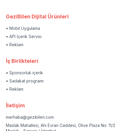
GeziBilen Dijital Ürünleri
• Mobil Uygulama
• API İçerik Servisi
• Reklam
İş Birlikteleri
• Sponsorluk içerik
• Sadakat programı
• Reklam
İletişim
merhaba@gezibilen.com
Maslak Mahallesi, Ahi Evran Caddesi, Olive Plaza No: 11/2
Maslak - Sarıyer / İstanbul