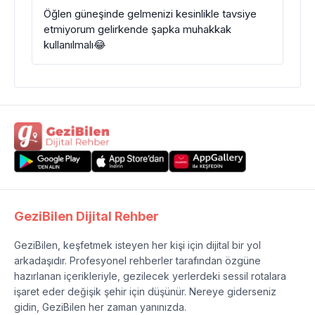
Öğlen güneşinde gelmenizi kesinlikle tavsiye
etmiyorum gelirkende şapka muhakkak
kullanılmalı😂
GeziBilen Dijital Rehber
GeziBilen, keşfetmek isteyen her kişi için dijital bir yol
arkadaşıdır. Profesyonel rehberler tarafından özgüne
hazırlanan içerikleriyle, gezilecek yerlerdeki sessil rotalara
işaret eder değişik şehir için düşünür. Nereye giderseniz
gidin, GeziBilen her zaman yanınızda.