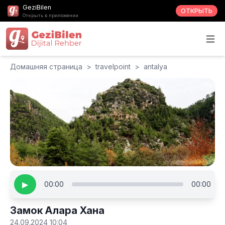
GeziBilen
ОТКРЫТЬ
Открыть в приложении
Домашняя страница
>
travelpoint
>
antalya
▶
00:00
00:00
Замок Алара Хана
24.09.2024 10:04