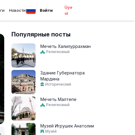
Üye
ги
Новости
Войти
ol
Популярные посты
Мечеть Халилуррахман
Религиозный
Здание Губернатора
Мардина
Исторический
Мечеть Малтепе
Религиозный
Музей Игрушек Анатолии
Музей
0