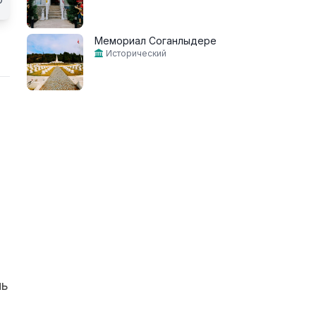
Мемориал Соганлыдере
Исторический
,
а
нь