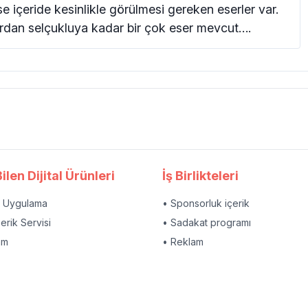
e içeride kesinlikle görülmesi gereken eserler var.
dan selçukluya kadar bir çok eser mevcut….
ilen Dijital Ürünleri
İş Birlikteleri
l Uygulama
• Sponsorluk içerik
çerik Servisi
• Sadakat programı
am
• Reklam