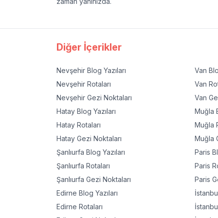
zaman yanınızda.
Diğer İçerikler
Nevşehir
Blog Yazıları
Van
Blo
Nevşehir
Rotaları
Van
Rot
Nevşehir
Gezi Noktaları
Van
Gez
Hatay
Blog Yazıları
Muğla
B
Hatay
Rotaları
Muğla
R
Hatay
Gezi Noktaları
Muğla
G
Şanlıurfa
Blog Yazıları
Paris
Bl
Şanlıurfa
Rotaları
Paris
Ro
Şanlıurfa
Gezi Noktaları
Paris
Ge
Edirne
Blog Yazıları
İstanbu
Edirne
Rotaları
İstanbu