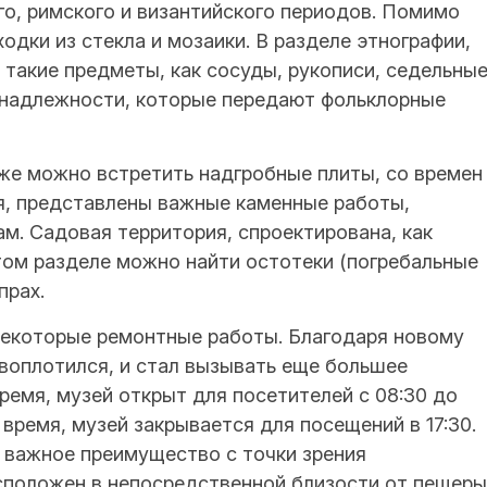
о, римского и византийского периодов. Помимо
одки из стекла и мозаики. В разделе этнографии,
такие предметы, как сосуды, рукописи, седельны
инадлежности, которые передают фольклорные
же можно встретить надгробные плиты, со времен
ея, представлены важные каменные работы,
м. Садовая территория, спроектирована, как
том разделе можно найти остотеки (погребальные
прах.
некоторые ремонтные работы. Благодаря новому
евоплотился, и стал вызывать еще большее
ремя, музей открыт для посетителей с 08:30 до
 время, музей закрывается для посещений в 17:30.
 важное преимущество с точки зрения
сположен в непосредственной близости от пещеры