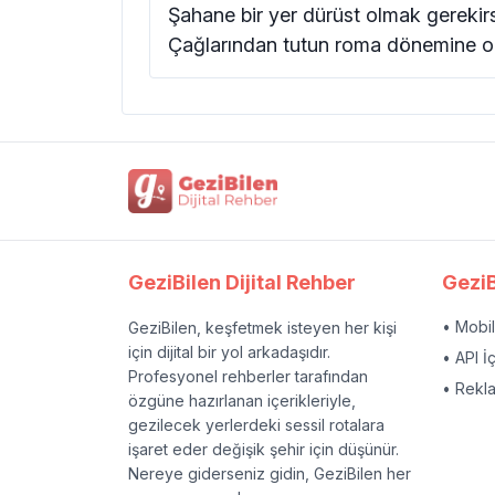
Şahane bir yer dürüst olmak gerekirs
Çağlarından tutun roma dönemine or
GeziBilen Dijital Rehber
GeziB
• Mobi
GeziBilen, keşfetmek isteyen her kişi
için dijital bir yol arkadaşıdır.
• API İ
Profesyonel rehberler tarafından
• Rekl
özgüne hazırlanan içerikleriyle,
gezilecek yerlerdeki sessil rotalara
işaret eder değişik şehir için düşünür.
Nereye giderseniz gidin, GeziBilen her