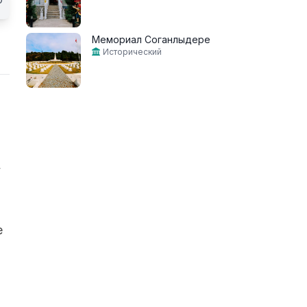
Мемориал Соганлыдере
Исторический
,
е