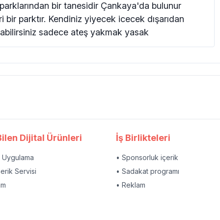
parklarından bir tanesidir Çankaya'da bulunur
ri bir parktır. Kendiniz yiyecek icecek dışarıdan
yaoabilirsiniz sadece ateş yakmak yasak
ilen Dijital Ürünleri
İş Birlikteleri
l Uygulama
• Sponsorluk içerik
çerik Servisi
• Sadakat programı
am
• Reklam