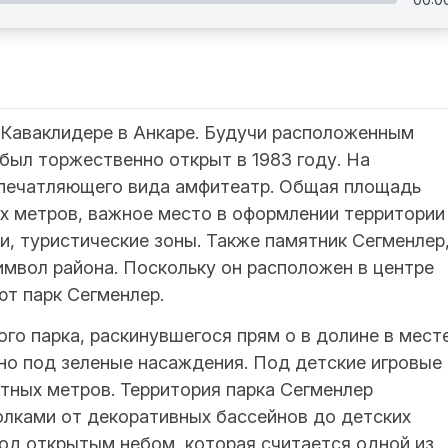
 Каваклидере в Анкаре. Будучи расположенным
 был торжественно открыт в 1983 году. На
впечатляющего вида амфитеатр. Общая площадь
ых метров, важное место в оформлении территории
, туристические зоны. Также памятник Сегменлер
имвол района. Поскольку он расположен в центре
т парк Сегменлер.
го парка, раскинувшегося прям о в долине в мест
но под зеленые насаждения. Под детские игровые
тных метров. Территория парка Сегменлер
олками от декоративных бассейнов до детских
под открытым небом, которая считается одной из