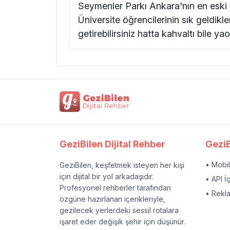
Seymenler Parkı Ankara'nın en eski 
Üniversite öğrencilerinin sık geldikle
getirebilirsiniz hatta kahvaltı bile 
GeziBilen Dijital Rehber
GeziB
• Mobi
GeziBilen, keşfetmek isteyen her kişi
için dijital bir yol arkadaşıdır.
• API İ
Profesyonel rehberler tarafından
• Rekl
özgüne hazırlanan içerikleriyle,
gezilecek yerlerdeki sessil rotalara
işaret eder değişik şehir için düşünür.