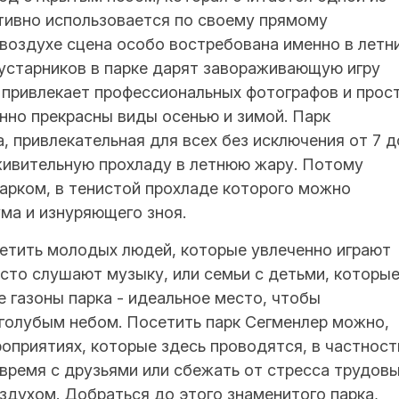
ктивно использовается по своему прямому
воздухе сцена особо востребована именно в летн
кустарников в парке дарят завораживающую игру
о привлекает профессиональных фотографов и прос
нно прекрасны виды осенью и зимой. Парк
, привлекательная для всех без исключения от 7 д
 живительную прохладу в летнюю жару. Потому
арком, в тенистой прохладе которого можно
ма и изнуряющего зноя.
ретить молодых людей, которые увлеченно играют
сто слушают музыку, или семьи с детьми, которы
е газоны парка - идеальное место, чтобы
 голубым небом. Посетить парк Сегменлер можно,
оприятиях, которые здесь проводятся, в частност
 время с друзьями или сбежать от стресса трудов
здухом. Добраться до этого знаменитого парка,