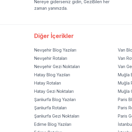
Nereye giderseniz gidin, GeziBilen her
zaman yanınızda.
Diğer İçerikler
Nevşehir
Blog Yazıları
Van
Blo
Nevşehir
Rotaları
Van
Rot
Nevşehir
Gezi Noktaları
Van
Gez
Hatay
Blog Yazıları
Muğla
B
Hatay
Rotaları
Muğla
R
Hatay
Gezi Noktaları
Muğla
G
Şanlıurfa
Blog Yazıları
Paris
Bl
Şanlıurfa
Rotaları
Paris
Ro
Şanlıurfa
Gezi Noktaları
Paris
Ge
Edirne
Blog Yazıları
İstanbu