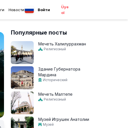
Üye
ги
Новости
Войти
ol
Популярные посты
Мечеть Халилуррахман
Религиозный
Здание Губернатора
Мардина
Исторический
Мечеть Малтепе
Религиозный
Музей Игрушек Анатолии
Музей
0