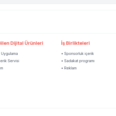
ilen Dijital Ürünleri
İş Birlikteleri
l Uygulama
• Sponsorluk içerik
çerik Servisi
• Sadakat programı
am
• Reklam