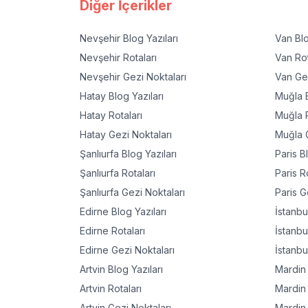
Diğer İçerikler
Nevşehir
Blog Yazıları
Van
Blo
Nevşehir
Rotaları
Van
Rot
Nevşehir
Gezi Noktaları
Van
Gez
Hatay
Blog Yazıları
Muğla
B
Hatay
Rotaları
Muğla
R
Hatay
Gezi Noktaları
Muğla
G
Şanlıurfa
Blog Yazıları
Paris
Bl
Şanlıurfa
Rotaları
Paris
Ro
Şanlıurfa
Gezi Noktaları
Paris
Ge
Edirne
Blog Yazıları
İstanbu
Edirne
Rotaları
İstanbu
Edirne
Gezi Noktaları
İstanbu
Artvin
Blog Yazıları
Mardin
Artvin
Rotaları
Mardin
Artvin
Gezi Noktaları
Mardin