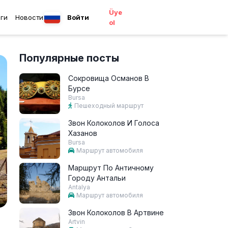
Üye
ги
Новости
Войти
ol
Популярные посты
Сокровища Османов В
Бурсе
Bursa
Пешеходный маршрут
Звон Колоколов И Голоса
Хазанов
Bursa
Маршрут автомобиля
Маршрут По Античному
Городу Антальи
Antalya
Маршрут автомобиля
Звон Колоколов В Артвине
Artvin