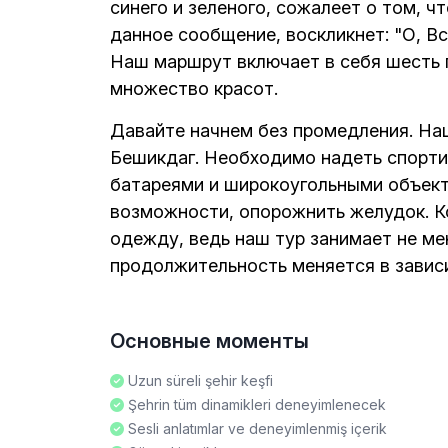
синего и зеленого, сожалеет о том, чт
данное сообщение, воскликнет: "О, В
Наш маршрут включает в себя шесть п
множество красот.
Давайте начнем без промедления. Наш
Бешикдаг. Необходимо надеть спорти
батареями и широкоугольными объект
возможности, опорожнить желудок. К
одежду, ведь наш тур занимает не мен
продолжительность меняется в зависи
Основные моменты
Uzun süreli şehir keşfi
Şehrin tüm dinamikleri deneyimlenecek
Sesli anlatımlar ve deneyimlenmiş içerik