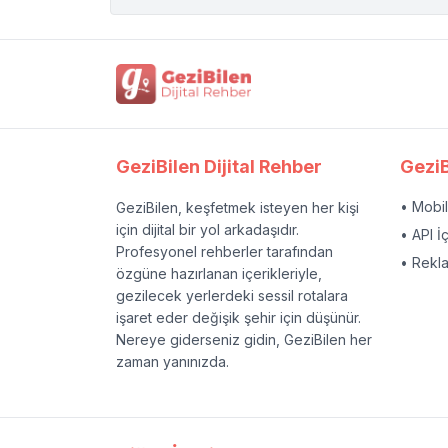
GeziBilen Dijital Rehber
GeziB
• Mobi
GeziBilen, keşfetmek isteyen her kişi
için dijital bir yol arkadaşıdır.
• API İ
Profesyonel rehberler tarafından
• Rekl
özgüne hazırlanan içerikleriyle,
gezilecek yerlerdeki sessil rotalara
işaret eder değişik şehir için düşünür.
Nereye giderseniz gidin, GeziBilen her
zaman yanınızda.