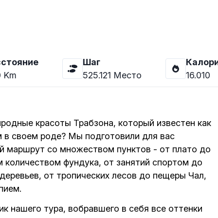
сстояние
Шаг
Калор
0
Km
525.121
Место
16.010
родные красоты Трабзона, который известен как
м в своем роде? Мы подготовили для вас
й маршрут со множеством пунктов - от плато до
м количеством фундука, от занятий спортом до
 деревьев, от тропических лесов до пещеры Чал,
пием.
ик нашего тура, вобравшего в себя все оттенки