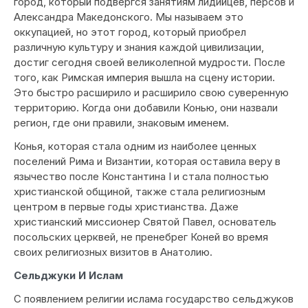
город, который подвергся занятиям лидийцев, персов и
Александра Македонского. Мы называем это
оккупацией, но этот город, который приобрел
различную культуру и знания каждой цивилизации,
достиг сегодня своей великолепной мудрости. После
того, как Римская империя вышла на сцену истории.
Это быстро расширило и расширило свою суверенную
территорию. Когда они добавили Конью, они назвали
регион, где они правили, знаковым именем.
Конья, которая стала одним из наиболее ценных
поселений Рима и Византии, которая оставила веру в
язычество после Константина I и стала полностью
христианской общиной, также стала религиозным
центром в первые годы христианства. Даже
христианский миссионер Святой Павел, основатель
посольских церквей, не пренебрег Коней во время
своих религиозных визитов в Анатолию.
Сельджуки И Ислам
С появлением религии ислама государство сельджуков