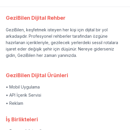
GeziBilen Dijital Rehber
GeziBilen, keşfetmek isteyen her kişi için dijital bir yol
arkadaşıdır. Profesyonel rehberler tarafından özgüne
hazırlanan içerikleriyle, gezilecek yerlerdeki sessil rotalara
işaret eder değişik şehir için düşünür. Nereye giderseniz
gidin, GeziBilen her zaman yanınızda.
GeziBilen Dijital Ürünleri
• Mobil Uygulama
• API İçerik Servisi
• Reklam
İş Birlikteleri