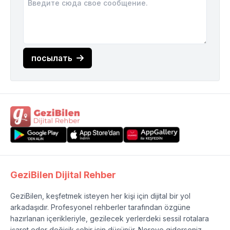
посылать
GeziBilen Dijital Rehber
GeziBilen, keşfetmek isteyen her kişi için dijital bir yol
arkadaşıdır. Profesyonel rehberler tarafından özgüne
hazırlanan içerikleriyle, gezilecek yerlerdeki sessil rotalara
işaret eder değişik şehir için düşünür. Nereye giderseniz