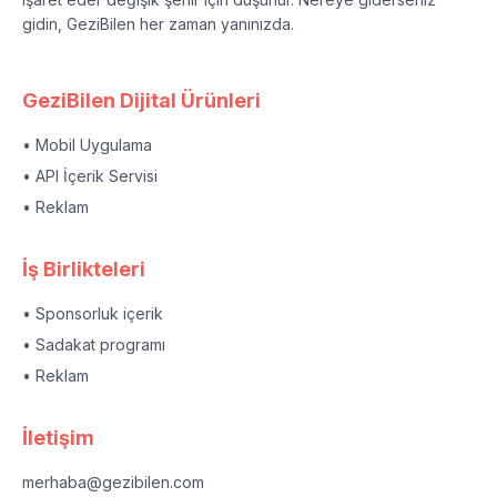
gidin, GeziBilen her zaman yanınızda.
GeziBilen Dijital Ürünleri
• Mobil Uygulama
• API İçerik Servisi
• Reklam
İş Birlikteleri
• Sponsorluk içerik
• Sadakat programı
• Reklam
İletişim
merhaba@gezibilen.com