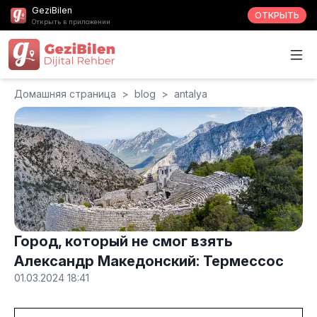
GeziBilen
ОТКРЫТЬ
Открыть в приложении
Домашняя страница
>
blog
>
antalya
Город, который не смог взять
Александр Македонский: Термессос
01.03.2024 18:41