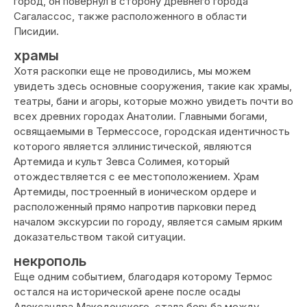
город, он повернул в сторону древнего города
Сагалассос, также расположенного в области
Писидии.
храмы
Хотя раскопки еще не проводились, мы можем
увидеть здесь основные сооружения, такие как храмы,
театры, бани и агоры, которые можно увидеть почти во
всех древних городах Анатолии. Главными богами,
освящаемыми в Термессосе, городская идентичность
которого является эллинистической, являются
Артемида и культ Зевса Солимея, который
отождествляется с ее местоположением. Храм
Артемиды, построенный в ионическом ордере и
расположенный прямо напротив парковки перед
началом экскурсии по городу, является самым ярким
доказательством такой ситуации.
некрополь
Еще одним событием, благодаря которому Термос
остался на исторической арене после осады
Александра Македонского, стала борьба между