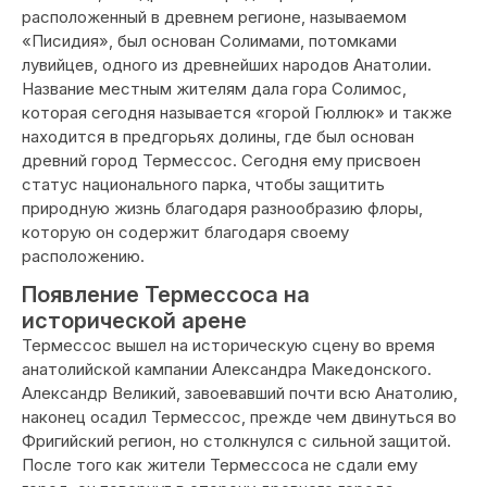
расположенный в древнем регионе, называемом
«Писидия», был основан Солимами, потомками
лувийцев, одного из древнейших народов Анатолии.
Название местным жителям дала гора Солимос,
которая сегодня называется «горой Гюллюк» и также
находится в предгорьях долины, где был основан
древний город Термессос. Сегодня ему присвоен
статус национального парка, чтобы защитить
природную жизнь благодаря разнообразию флоры,
которую он содержит благодаря своему
расположению.
Появление Термессоса на
исторической арене
Термессос вышел на историческую сцену во время
анатолийской кампании Александра Македонского.
Александр Великий, завоевавший почти всю Анатолию,
наконец осадил Термессос, прежде чем двинуться во
Фригийский регион, но столкнулся с сильной защитой.
После того как жители Термессоса не сдали ему