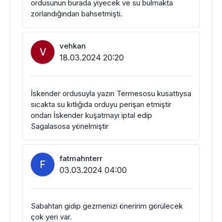
ordusunun burada yiyecek ve su bulmakta
zorlandığından bahsetmişti.
vehkan
V
18.03.2024 20:20
İskender ordusuyla yazın Termesosu kusattıysa
sıcakta su kıtlığıda orduyu perişan etmiştir
ondan İskender kuşatmayı iptal edip
Sagalasosa yönelmiştir
fatmahnterr
F
03.03.2024 04:00
Sabahtan gidip gezmenizi öneririm görülecek
çok yeri var.