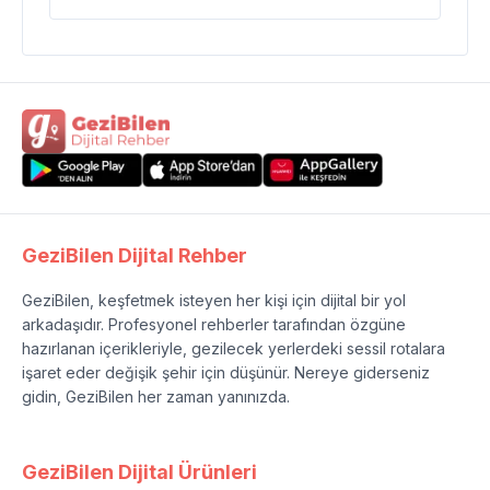
GeziBilen Dijital Rehber
GeziBilen, keşfetmek isteyen her kişi için dijital bir yol
arkadaşıdır. Profesyonel rehberler tarafından özgüne
hazırlanan içerikleriyle, gezilecek yerlerdeki sessil rotalara
işaret eder değişik şehir için düşünür. Nereye giderseniz
gidin, GeziBilen her zaman yanınızda.
GeziBilen Dijital Ürünleri