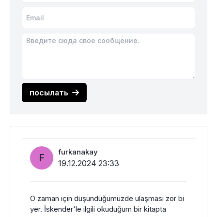
посылать
furkanakay
F
19.12.2024 23:33
O zaman için düşündüğümüzde ulaşması zor bi
yer. İskender'le ilgili okuduğum bir kitapta