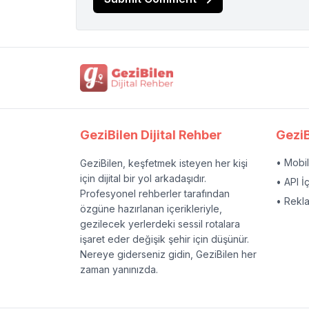
GeziBilen Dijital Rehber
GeziB
• Mobi
GeziBilen, keşfetmek isteyen her kişi
için dijital bir yol arkadaşıdır.
• API İ
Profesyonel rehberler tarafından
• Rekl
özgüne hazırlanan içerikleriyle,
gezilecek yerlerdeki sessil rotalara
işaret eder değişik şehir için düşünür.
Nereye giderseniz gidin, GeziBilen her
zaman yanınızda.