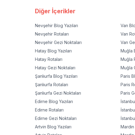
Diğer İçerikler
Nevşehir
Blog Yazıları
Van
Blo
Nevşehir
Rotaları
Van
Rot
Nevşehir
Gezi Noktaları
Van
Gez
Hatay
Blog Yazıları
Muğla
B
Hatay
Rotaları
Muğla
R
Hatay
Gezi Noktaları
Muğla
G
Şanlıurfa
Blog Yazıları
Paris
Bl
Şanlıurfa
Rotaları
Paris
Ro
Şanlıurfa
Gezi Noktaları
Paris
Ge
Edirne
Blog Yazıları
İstanbu
Edirne
Rotaları
İstanbu
Edirne
Gezi Noktaları
İstanbu
Artvin
Blog Yazıları
Mardin