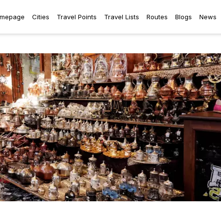
mepage
Cities
Travel Points
Travel Lists
Routes
Blogs
News