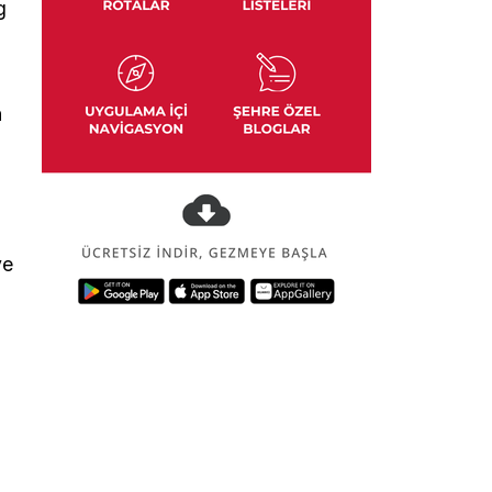
g
n
ve