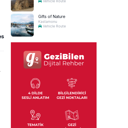
Vehicle Route
Gifts of Nature
Kastamonu
Vehicle Route
es
r