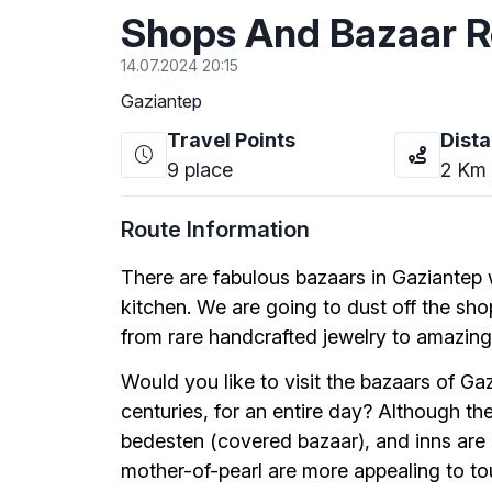
Shops And Bazaar R
14.07.2024 20:15
Gaziantep
Travel Points
Dist
9
place
2
Km
Route Information
There are fabulous bazaars in Gaziantep w
kitchen. We are going to dust off the shop
from rare handcrafted jewelry to amazing
Would you like to visit the bazaars of Ga
centuries, for an entire day? Although th
bedesten (covered bazaar), and inns are s
mother-of-pearl are more appealing to to