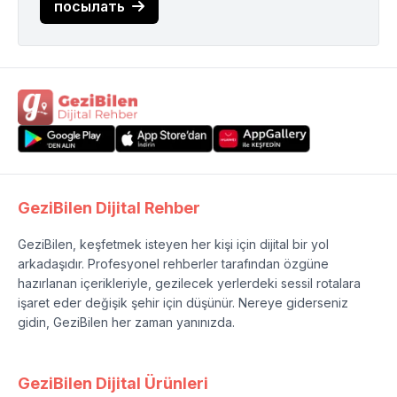
посылать
GeziBilen Dijital Rehber
GeziBilen, keşfetmek isteyen her kişi için dijital bir yol
arkadaşıdır. Profesyonel rehberler tarafından özgüne
hazırlanan içerikleriyle, gezilecek yerlerdeki sessil rotalara
işaret eder değişik şehir için düşünür. Nereye giderseniz
gidin, GeziBilen her zaman yanınızda.
GeziBilen Dijital Ürünleri