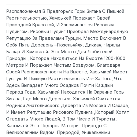
Расположенная В Предгорьях Горы Зигана С Пышной
Растительностью, Хамсыкей Поражает Своей
Природной Красотой, И Запоминается Рисовым
Пудингом. Рисовый Пудинг Приобрел Международную
Репутацию За Пределами Турции. Место Включает В
Себя Пять Деревень –Гюзельяйля, Диккая, Чиралы
Башар И Хамсыкей. Это Место Для Любителей
Природы , Которое Находиться На Высоте 1200-1600
Метров И Поражает Чистым Воздухом. Благодаря
Своей Расположенности На Высоте, Хасымкей Имеет
Густую И Пышную Растительность Из- За Того, Что
Здесь Выпадает Много Осадков Почти Каждый
Период Года. Хасымкей Находится На Окраине Горы
Зигана, Где Много Деревьев. Хасымкей Считается
Родиной Анатолийского Десерта Из Молока И Сахара,
И Имеет Репутацию Рисового Пудинга ,Который Хотят
Отведать Много Людей, В Том Числе И Туристы .
Хасымкей-Это Подарок Матери -Природы С
Великолепным Видом, Природой, Уникальными