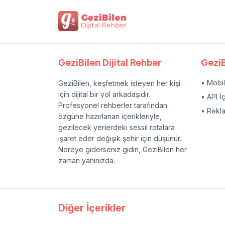
GeziBilen Dijital Rehber
GeziB
• Mobi
GeziBilen, keşfetmek isteyen her kişi
için dijital bir yol arkadaşıdır.
• API İ
Profesyonel rehberler tarafından
• Rekl
özgüne hazırlanan içerikleriyle,
gezilecek yerlerdeki sessil rotalara
işaret eder değişik şehir için düşünür.
Nereye giderseniz gidin, GeziBilen her
zaman yanınızda.
Diğer İçerikler