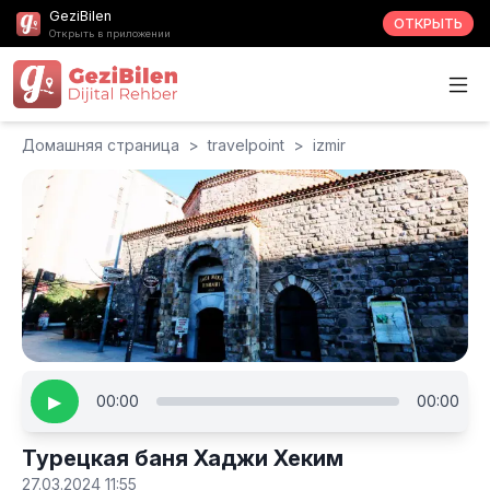
GeziBilen
ОТКРЫТЬ
Открыть в приложении
Домашняя страница
>
travelpoint
>
izmir
▶
00:00
00:00
Турецкая баня Хаджи Хеким
27.03.2024 11:55