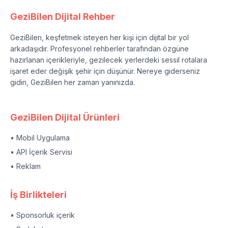
GeziBilen Dijital Rehber
GeziBilen, keşfetmek isteyen her kişi için dijital bir yol
arkadaşıdır. Profesyonel rehberler tarafından özgüne
hazırlanan içerikleriyle, gezilecek yerlerdeki sessil rotalara
işaret eder değişik şehir için düşünür. Nereye giderseniz
gidin, GeziBilen her zaman yanınızda.
GeziBilen Dijital Ürünleri
• Mobil Uygulama
• API İçerik Servisi
• Reklam
İş Birlikteleri
• Sponsorluk içerik