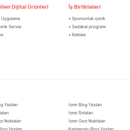
ilen Dijital Ürünleri
İş Birlikteleri
l Uygulama
• Sponsorluk içerik
çerik Servisi
• Sadakat programı
am
• Reklam
g Yazıları
İzmir
Blog Yazıları
aları
İzmir
Rotaları
i Noktaları
İzmir
Gezi Noktaları
log Yazıları
Kastamonu
Blog Yazıları