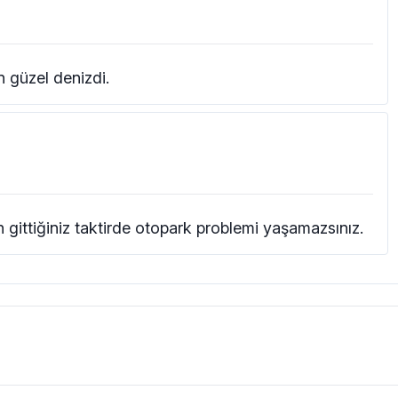
güzel denizdi.
 gittiğiniz taktirde otopark problemi yaşamazsınız.