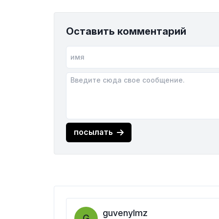
Оставить комментарий
посылать
guvenylmz
G