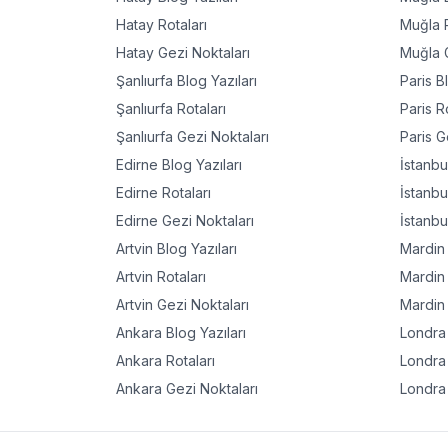
Hatay
Rotaları
Muğla
R
Hatay
Gezi Noktaları
Muğla
G
Şanlıurfa
Blog Yazıları
Paris
Bl
Şanlıurfa
Rotaları
Paris
Ro
Şanlıurfa
Gezi Noktaları
Paris
Ge
Edirne
Blog Yazıları
İstanbu
Edirne
Rotaları
İstanbu
Edirne
Gezi Noktaları
İstanbu
Artvin
Blog Yazıları
Mardin
Artvin
Rotaları
Mardin
Artvin
Gezi Noktaları
Mardin
Ankara
Blog Yazıları
Londra
Ankara
Rotaları
Londra
Ankara
Gezi Noktaları
Londra