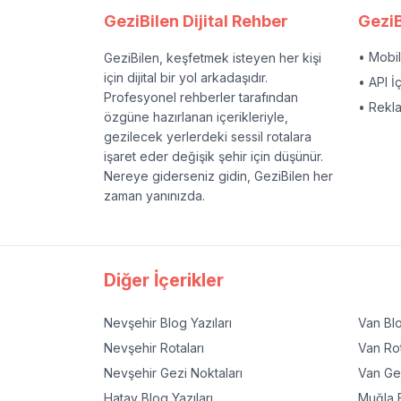
GeziBilen Dijital Rehber
GeziB
• Mobi
GeziBilen, keşfetmek isteyen her kişi
için dijital bir yol arkadaşıdır.
• API İ
Profesyonel rehberler tarafından
• Rekl
özgüne hazırlanan içerikleriyle,
gezilecek yerlerdeki sessil rotalara
işaret eder değişik şehir için düşünür.
Nereye giderseniz gidin, GeziBilen her
zaman yanınızda.
Diğer İçerikler
Nevşehir
Blog Yazıları
Van
Blo
Nevşehir
Rotaları
Van
Rot
Nevşehir
Gezi Noktaları
Van
Gez
Hatay
Blog Yazıları
Muğla
B