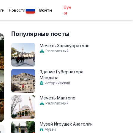
Üye
ги
Новости
Войти
ol
Популярные посты
Мечеть Халилуррахман
Религиозный
Здание Губернатора
Мардина
Исторический
Мечеть Малтепе
Религиозный
Музей Игрушек Анатолии
Музей
0