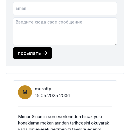
посылать
muratty
M
15.05.2025 20:51
Mimar Sinan’ın son eserlerinden hicaz yolu
konaklama mekanlarından tarihçesini okuyarak
yada dinleyerek gezmenizi tavsiye ederim.