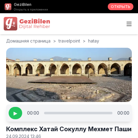
GeziBilen
ОТКРЫТЬ
Открыть в приложении
Домашняя страница
>
travelpoint
>
hatay
▶
00:00
00:00
Комплекс Хатай Сокуллу Мехмет Паши
24.09.2024 13:46