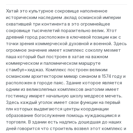
Хатай это культурное сокровище наполненное
историческим наследием .вклад османской империи
охватившей три континента в это огромнейщее
сокровище тысячелетий поразительно велик. Хтот
древний город расположен в ключевой позиции как с
точки зрения коммерческой духовной и военной. Здесь
огромное значение имеет комплекс соколлу мехмет
паша который был построен в хатае на важном
коммерческом и паломническом маршруте
стамбул=хиджаз. Комплекс построен великим
османским архитектором мимар синаном в 1574 году и
расположен в городе паяс. Здание которое является
одним из великолепных комплексов анатолии имеет
гостиницу имарет начальную школу медресе мечеть.
Здесь каждый уголок имеет свои функции на первый
плн которых выдвигаются центры координации
образование богослужение помощь нуждающимся и
торговля. В здании есть надпись дошедшая до наших
дней говорится что строитель возвел этот комплекс и