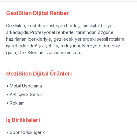
GeziBilen Dijital Rehber
GeziBilen, keşfetmek isteyen her kişi için dijital bir yol
arkadaşıdır. Profesyonel rehberler tarafından özgüne
hazırlanan içerikleriyle, gezilecek yerlerdeki sessil rotalara
işaret eder değişik şehir için düşünür. Nereye giderseniz
gidin, GeziBilen her zaman yanınızda.
GeziBilen Dijital Ürünleri
• Mobil Uygulama
• API İçerik Servisi
• Reklam
İş Birlikteleri
• Sponsorluk içerik