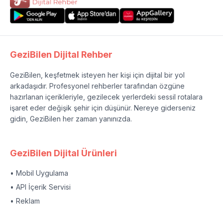
GeziBilen Dijital Rehber
GeziBilen, keşfetmek isteyen her kişi için dijital bir yol
arkadaşıdır. Profesyonel rehberler tarafından özgüne
hazırlanan içerikleriyle, gezilecek yerlerdeki sessil rotalara
işaret eder değişik şehir için düşünür. Nereye giderseniz
gidin, GeziBilen her zaman yanınızda.
GeziBilen Dijital Ürünleri
• Mobil Uygulama
• API İçerik Servisi
• Reklam