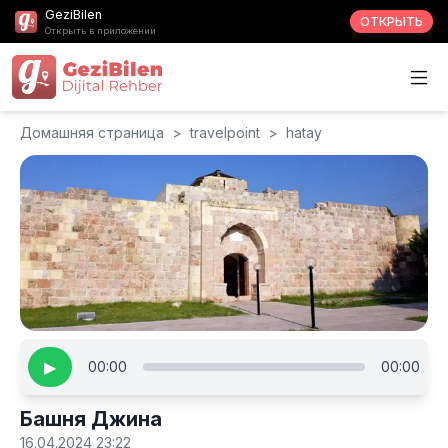
GeziBilen
ОТКРЫТЬ
Открыть в приложении
Домашняя страница
>
travelpoint
>
hatay
▶
00:00
00:00
Башня Джина
16.04.2024 23:22