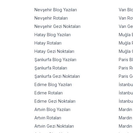
Nevşehir
Blog Yazıları
Van
Blo
Nevşehir
Rotaları
Van
Rot
Nevşehir
Gezi Noktaları
Van
Gez
Hatay
Blog Yazıları
Muğla
B
Hatay
Rotaları
Muğla
R
Hatay
Gezi Noktaları
Muğla
G
Şanlıurfa
Blog Yazıları
Paris
Bl
Şanlıurfa
Rotaları
Paris
Ro
Şanlıurfa
Gezi Noktaları
Paris
Ge
Edirne
Blog Yazıları
İstanbu
Edirne
Rotaları
İstanbu
Edirne
Gezi Noktaları
İstanbu
Artvin
Blog Yazıları
Mardin
Artvin
Rotaları
Mardin
Artvin
Gezi Noktaları
Mardin