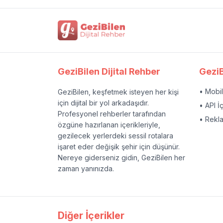
GeziBilen Dijital Rehber
GeziB
• Mobi
GeziBilen, keşfetmek isteyen her kişi
için dijital bir yol arkadaşıdır.
• API İ
Profesyonel rehberler tarafından
• Rekl
özgüne hazırlanan içerikleriyle,
gezilecek yerlerdeki sessil rotalara
işaret eder değişik şehir için düşünür.
Nereye giderseniz gidin, GeziBilen her
zaman yanınızda.
Diğer İçerikler