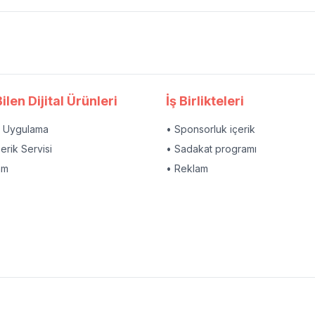
ilen Dijital Ürünleri
İş Birlikteleri
l Uygulama
• Sponsorluk içerik
çerik Servisi
• Sadakat programı
am
• Reklam