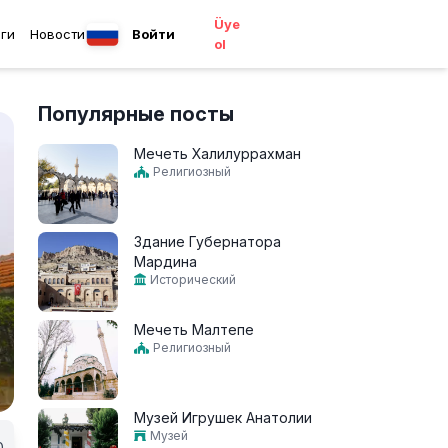
Üye
ги
Новости
Войти
ol
Популярные посты
Мечеть Халилуррахман
Религиозный
Здание Губернатора
Мардина
Исторический
Мечеть Малтепе
Религиозный
Музей Игрушек Анатолии
Музей
0