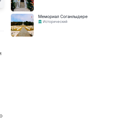
Мемориал Соганлыдере
Исторический
и
о