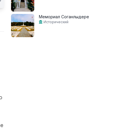
Мемориал Соганлыдере
Исторический
о
ие