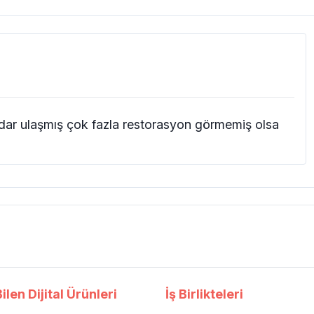
kadar ulaşmış çok fazla restorasyon görmemiş olsa
ilen Dijital Ürünleri
İş Birlikteleri