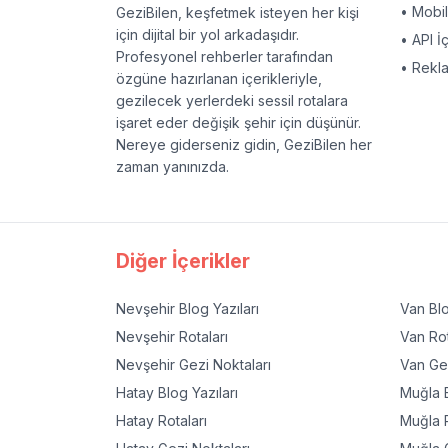
• Mobi
GeziBilen, keşfetmek isteyen her kişi
için dijital bir yol arkadaşıdır.
• API İ
Profesyonel rehberler tarafından
• Rekl
özgüne hazırlanan içerikleriyle,
gezilecek yerlerdeki sessil rotalara
işaret eder değişik şehir için düşünür.
Nereye giderseniz gidin, GeziBilen her
zaman yanınızda.
Diğer İçerikler
Nevşehir
Blog Yazıları
Van
Blo
Nevşehir
Rotaları
Van
Rot
Nevşehir
Gezi Noktaları
Van
Gez
Hatay
Blog Yazıları
Muğla
B
Hatay
Rotaları
Muğla
R