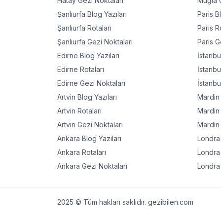
Hatay
Gezi Noktaları
Muğla
G
Şanlıurfa
Blog Yazıları
Paris
Bl
Şanlıurfa
Rotaları
Paris
Ro
Şanlıurfa
Gezi Noktaları
Paris
Ge
Edirne
Blog Yazıları
İstanbu
Edirne
Rotaları
İstanbu
Edirne
Gezi Noktaları
İstanbu
Artvin
Blog Yazıları
Mardin
Artvin
Rotaları
Mardin
Artvin
Gezi Noktaları
Mardin
Ankara
Blog Yazıları
Londra
Ankara
Rotaları
Londra
Ankara
Gezi Noktaları
Londra
2025 © Tüm hakları saklıdır. gezibilen.com