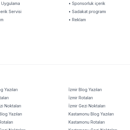
l Uygulama
• Sponsorluk içerik
çerik Servisi
• Sadakat programı
am
• Reklam
g Yazıları
İzmir
Blog Yazıları
aları
İzmir
Rotaları
i Noktaları
İzmir
Gezi Noktaları
log Yazıları
Kastamonu
Blog Yazıları
otaları
Kastamonu
Rotaları