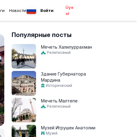
Üye
ги
Новости
Войти
ol
Популярные посты
Мечеть Халилуррахман
Религиозный
Здание Губернатора
Мардина
Исторический
Мечеть Малтепе
Религиозный
Музей Игрушек Анатолии
Музей
0