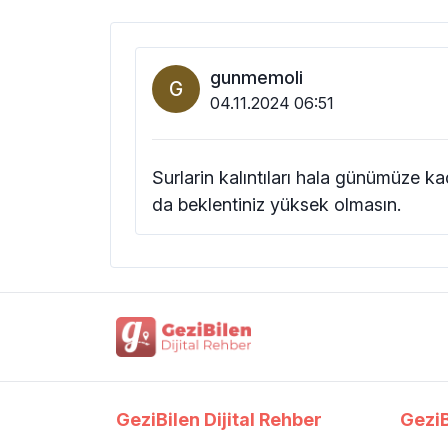
gunmemoli
G
04.11.2024 06:51
Surlarin kalıntıları hala günümüze 
da beklentiniz yüksek olmasın.
GeziBilen Dijital Rehber
GeziB