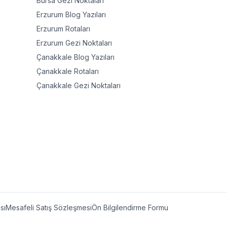
Bursa
Gezi Noktaları
Erzurum
Blog Yazıları
Erzurum
Rotaları
Erzurum
Gezi Noktaları
Çanakkale
Blog Yazıları
Çanakkale
Rotaları
Çanakkale
Gezi Noktaları
ası
Mesafeli Satış Sözleşmesi
Ön Bilgilendirme Formu