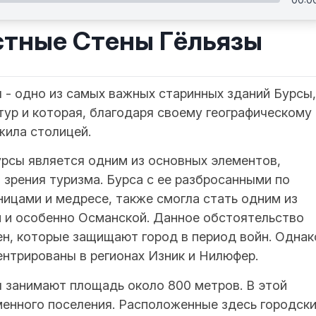
стные Стены Гëльязы
 - одно из самых важных старинных зданий Бурсы,
ур и которая, благодаря своему географическому
жила столицей.
урсы является одним из основных элементов,
 зрения туризма. Бурса с ее разбросанными по
ницами и медресе, также смогла стать одним из
й и особенно Османской. Данное обстоятельство
ен, которые защищают город в период войн. Однак
нтрированы в регионах Изник ​​и Нилюфер.
ы занимают площадь около 800 метров. В этой
енного поселения. Расположенные здесь городск