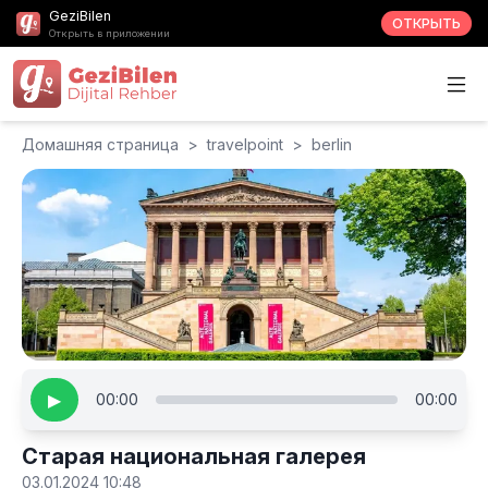
GeziBilen
ОТКРЫТЬ
Открыть в приложении
Домашняя страница
>
travelpoint
>
berlin
▶
00:00
00:00
Старая национальная галерея
03.01.2024 10:48