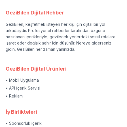
GeziBilen Dijital Rehber
GeziBilen, keşfetmek isteyen her kişi için dijital bir yol
arkadaşıdır. Profesyonel rehberler tarafından özgüne
hazırlanan içerikleriyle, gezilecek yerlerdeki sessil rotalara
işaret eder değişik şehir için düşünür. Nereye giderseniz
gidin, GeziBilen her zaman yanınızda.
GeziBilen Dijital Ürünleri
• Mobil Uygulama
• API İçerik Servisi
• Reklam
İş Birlikteleri
• Sponsorluk içerik