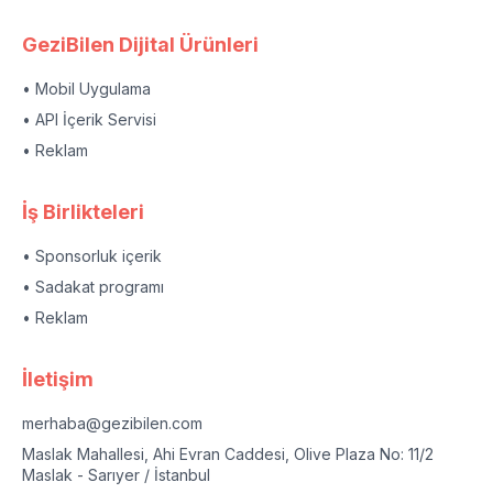
GeziBilen Dijital Ürünleri
• Mobil Uygulama
• API İçerik Servisi
• Reklam
İş Birlikteleri
• Sponsorluk içerik
• Sadakat programı
• Reklam
İletişim
merhaba@gezibilen.com
Maslak Mahallesi, Ahi Evran Caddesi, Olive Plaza No: 11/2
Maslak - Sarıyer / İstanbul