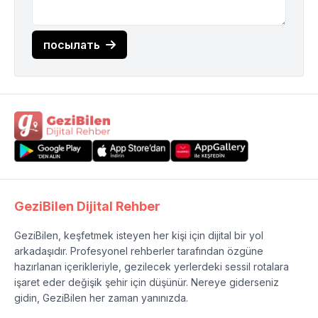
посылать
GeziBilen Dijital Rehber
GeziBilen, keşfetmek isteyen her kişi için dijital bir yol
arkadaşıdır. Profesyonel rehberler tarafından özgüne
hazırlanan içerikleriyle, gezilecek yerlerdeki sessil rotalara
işaret eder değişik şehir için düşünür. Nereye giderseniz
gidin, GeziBilen her zaman yanınızda.