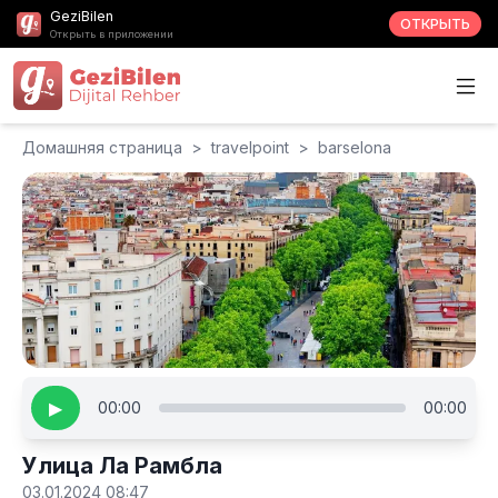
GeziBilen
ОТКРЫТЬ
Открыть в приложении
Домашняя страница
>
travelpoint
>
barselona
▶
00:00
00:00
Улица Ла Рамбла
03.01.2024 08:47