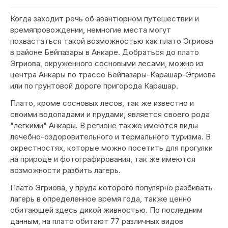
Когда заходит речь об авантюрном путешествии и
времяпровождении, немногие места могут
похвастаться такой возможностью как плато Эгриова
в районе Бейпазары в Анкаре. Добраться до плато
Эгриова, окруженного сосновыми лесами, можно из
центра Анкары по трассе Бейпазары-Карашар-Эгриова
или по грунтовой дороге пригорода Карашар.
Плато, кроме сосновых лесов, так же известно и
своими водопадами и прудами, является своего рода
"легкими" Анкары. В регионе также имеются виды
лечебно-оздоровительного и термального туризма. В
окрестностях, которые можно посетить для прогулки
на природе и фотографирования, так же имеются
возможности разбить лагерь.
Плато Эгриова, у пруда которого популярно разбивать
лагерь в определенное время года, также ценно
обитающей здесь дикой живностью. По последним
данным, на плато обитают 77 различных видов