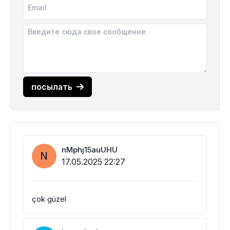
посылать
nMphj15auUHU
N
17.05.2025 22:27
çok güzel