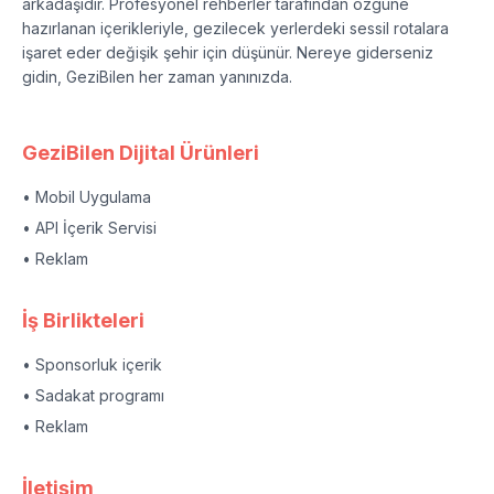
arkadaşıdır. Profesyonel rehberler tarafından özgüne
hazırlanan içerikleriyle, gezilecek yerlerdeki sessil rotalara
işaret eder değişik şehir için düşünür. Nereye giderseniz
gidin, GeziBilen her zaman yanınızda.
GeziBilen Dijital Ürünleri
• Mobil Uygulama
• API İçerik Servisi
• Reklam
İş Birlikteleri
• Sponsorluk içerik
• Sadakat programı
• Reklam
İletişim