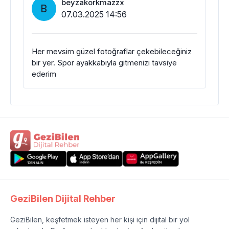
beyzakorkmazzx
B
07.03.2025 14:56
Her mevsim güzel fotoğraflar çekebileceğiniz
bir yer. Spor ayakkabıyla gitmenizi tavsiye
ederim
GeziBilen Dijital Rehber
GeziBilen, keşfetmek isteyen her kişi için dijital bir yol