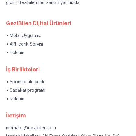
gidin, GeziBilen her zaman yanınızda.
GeziBilen Dijital Ürünleri
• Mobil Uygulama
• API İçerik Servisi
• Reklam
İş Birlikteleri
• Sponsorluk içerik
• Sadakat programı
• Reklam
İletişim
merhaba@gezibilen.com