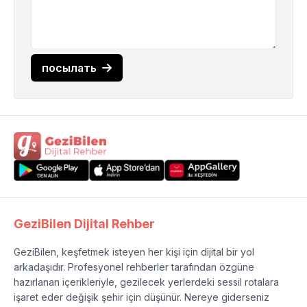
посылать
GeziBilen Dijital Rehber
GeziBilen, keşfetmek isteyen her kişi için dijital bir yol
arkadaşıdır. Profesyonel rehberler tarafından özgüne
hazırlanan içerikleriyle, gezilecek yerlerdeki sessil rotalara
işaret eder değişik şehir için düşünür. Nereye giderseniz