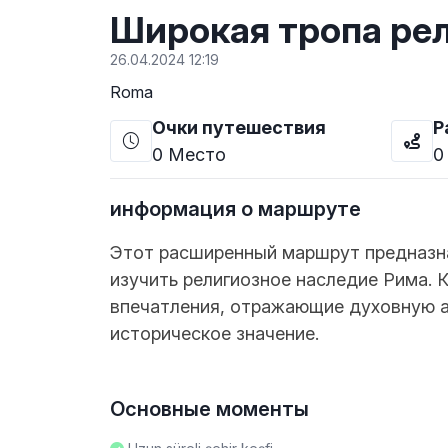
Широкая тропа ре
26.04.2024 12:19
Roma
Очки путешествия
Р
0
Место
0
информация о маршруте
Этот расширенный маршрут предназна
изучить религиозное наследие Рима. 
впечатления, отражающие духовную а
историческое значение.
Основные моменты