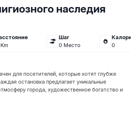
лигиозного наследия
асстояние
Шаг
Калор
Km
0
Место
0
чен для посетителей, которые хотят глубже
Каждая остановка предлагает уникальные
тмосферу города, художественное богатство и