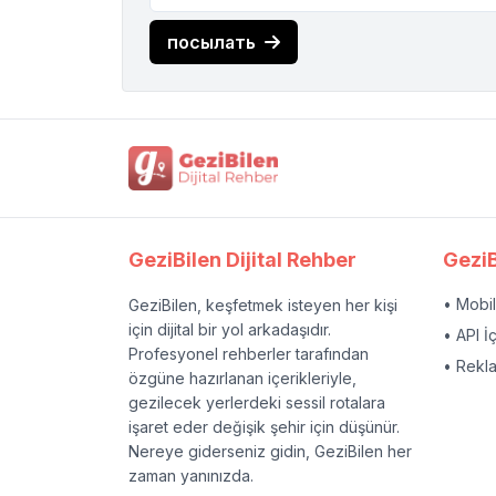
посылать
GeziBilen Dijital Rehber
GeziB
• Mobi
GeziBilen, keşfetmek isteyen her kişi
için dijital bir yol arkadaşıdır.
• API İ
Profesyonel rehberler tarafından
• Rekl
özgüne hazırlanan içerikleriyle,
gezilecek yerlerdeki sessil rotalara
işaret eder değişik şehir için düşünür.
Nereye giderseniz gidin, GeziBilen her
zaman yanınızda.