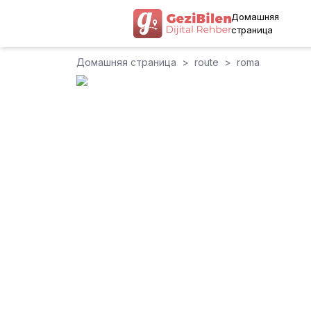
Домашняя
страница
Домашняя страница
>
route
>
roma