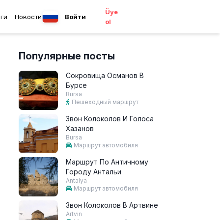
Üye
ги
Новости
Войти
ol
Популярные посты
Сокровища Османов В
Бурсе
Bursa
Пешеходный маршрут
Звон Колоколов И Голоса
Хазанов
Bursa
Маршрут автомобиля
Маршрут По Античному
Городу Антальи
Antalya
Маршрут автомобиля
Звон Колоколов В Артвине
Artvin