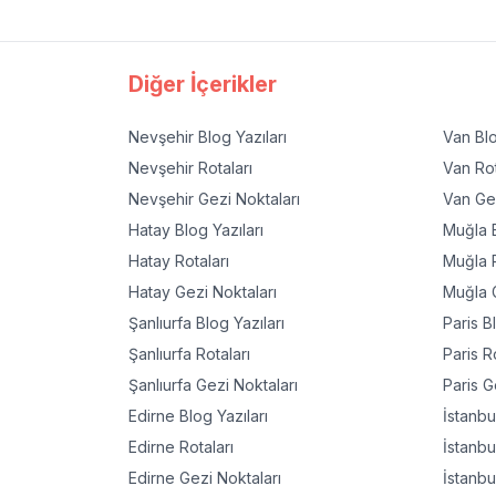
Diğer İçerikler
Nevşehir
Blog Yazıları
Van
Blo
Nevşehir
Rotaları
Van
Rot
Nevşehir
Gezi Noktaları
Van
Gez
Hatay
Blog Yazıları
Muğla
B
Hatay
Rotaları
Muğla
R
Hatay
Gezi Noktaları
Muğla
G
Şanlıurfa
Blog Yazıları
Paris
Bl
Şanlıurfa
Rotaları
Paris
Ro
Şanlıurfa
Gezi Noktaları
Paris
Ge
Edirne
Blog Yazıları
İstanbu
Edirne
Rotaları
İstanbu
Edirne
Gezi Noktaları
İstanbu