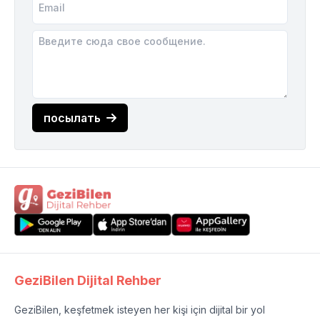
посылать
GeziBilen Dijital Rehber
GeziBilen, keşfetmek isteyen her kişi için dijital bir yol