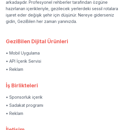
arkadaşıdır. Profesyonel rehberler tarafından özgüne
hazırlanan içerikleriyle, gezilecek yerlerdeki sessil rotalara
işaret eder değişik şehir için düşünür. Nereye giderseniz
gidin, GeziBilen her zaman yanınızda.
GeziBilen Dijital Ürünleri
• Mobil Uygulama
• API İçerik Servisi
• Reklam
İş Birlikteleri
• Sponsorluk içerik
• Sadakat programı
• Reklam
İletişim