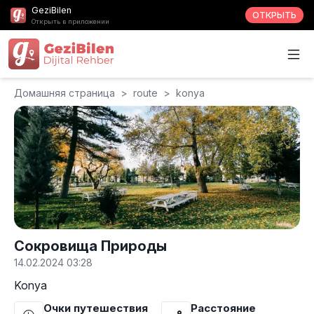
GeziBilen
ОТКРЫТЬ
Открыть в приложении
Домашняя страница
>
route
>
konya
Сокровища Природы
14.02.2024 03:28
Konya
Очки путешествия
Расстояние