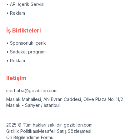
• API İçerik Servisi
• Reklam
İş Birlikteleri
• Sponsorluk içerik
• Sadakat programı
• Reklam
İletişim
merhaba@gezibilen.com
Maslak Mahallesi, Ahi Evran Caddesi, Olive Plaza No: 11/2
Maslak - Sarıyer / İstanbul
2025 © Tüm hakları saklıdır. gezibilen.com
Gizlilik Politikası
Mesafeli Satış Sözleşmesi
Ön Bilgilendirme Formu