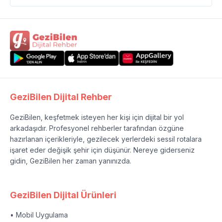
GeziBilen Dijital Rehber
GeziBilen, keşfetmek isteyen her kişi için dijital bir yol
arkadaşıdır. Profesyonel rehberler tarafından özgüne
hazırlanan içerikleriyle, gezilecek yerlerdeki sessil rotalara
işaret eder değişik şehir için düşünür. Nereye giderseniz
gidin, GeziBilen her zaman yanınızda.
GeziBilen Dijital Ürünleri
• Mobil Uygulama