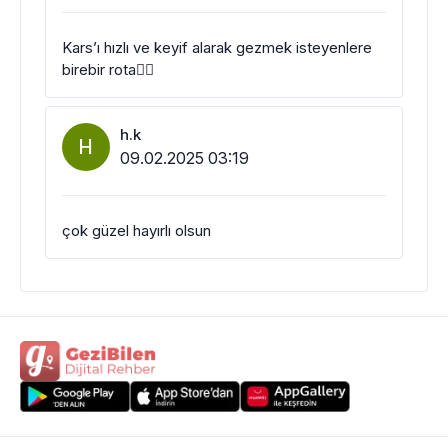
Kars’ı hızlı ve keyif alarak gezmek isteyenlere
birebir rota👌🏻
h.k
H
09.02.2025 03:19
çok güzel hayırlı olsun