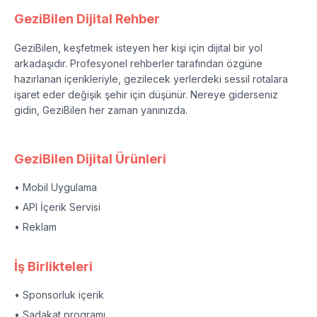
GeziBilen Dijital Rehber
GeziBilen, keşfetmek isteyen her kişi için dijital bir yol
arkadaşıdır. Profesyonel rehberler tarafından özgüne
hazırlanan içerikleriyle, gezilecek yerlerdeki sessil rotalara
işaret eder değişik şehir için düşünür. Nereye giderseniz
gidin, GeziBilen her zaman yanınızda.
GeziBilen Dijital Ürünleri
• Mobil Uygulama
• API İçerik Servisi
• Reklam
İş Birlikteleri
• Sponsorluk içerik
• Sadakat programı