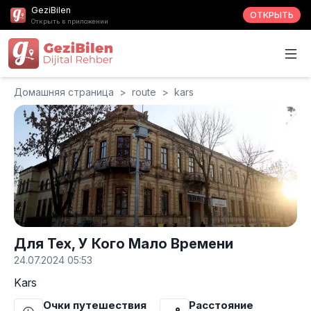
GeziBilen
ОТКРЫТЬ
Открыть в приложении
Домашняя страница
>
route
>
kars
Для Тех, У Кого Мало Времени
24.07.2024 05:53
Kars
Очки путешествия
Расстояние