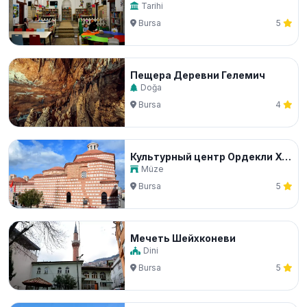
Tarihi
Bursa
5
Пещера Деревни Гелемич
Doğa
Bursa
4
Культурный центр Ордекли Хамамы
Müze
Bursa
5
Мечеть Шейхконеви
Dini
Bursa
5