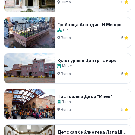
Bursa
5
Гробница Алаадин-И Мысри
Dini
Bursa
5
Культурный Центр Тайяре
Müze
Bursa
5
Постоялый Двор "Ипек"
Tarihi
Bursa
5
Детская библиотека Лала Шахина-паши