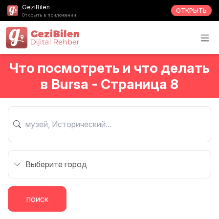
GeziBilen
ОТКРЫТЬ
Открыть в приложении
Что посмотреть и что делать
в Bursa - Страница 8
поиск