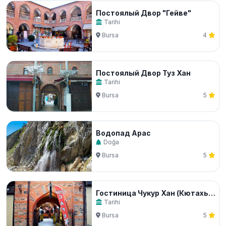
Постоялый Двор "Гейве"
Tarihi
Bursa
4
Постоялый Двор Туз Хан
Tarihi
Bursa
5
Водопад Арас
Doğa
Bursa
5
Гостиница Чукур Хан (Кютахья Хан)
Tarihi
Bursa
5