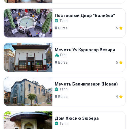
Постоялый Двор "Балибей"
Tarihi
Bursa
5
Мечеть Уч Курналар Везири
Dini
Bursa
5
Мечеть Баликпазари (Новая)
Tarihi
Bursa
4
Дом Хюсню Зюбера
Tarihi